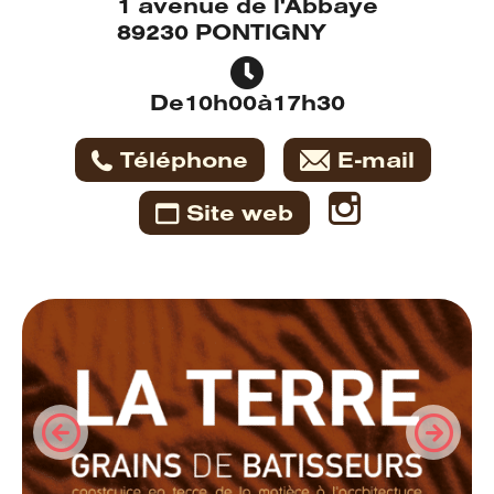
1 avenue de l'Abbaye
89230
PONTIGNY
De
10h00
à
17h30
Téléphone
E-mail
Site web