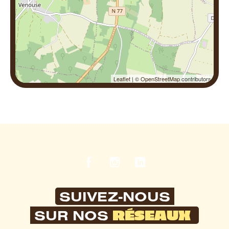
Leaflet
| ©
OpenStreetMap
contributors
SUIVEZ-NOUS
RÉSEAUX
SUR NOS