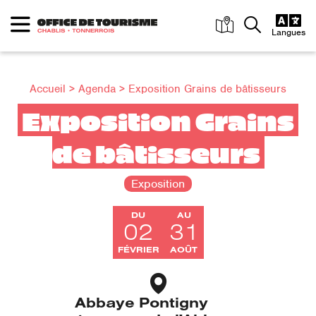
Panneau de gestion des cookies
Langues
Accueil
>
Agenda
> Exposition Grains de bâtisseurs
Exposition Grains 
de bâtisseurs
Exposition
DU
AU
02
31
FÉVRIER
AOÛT
Abbaye Pontigny