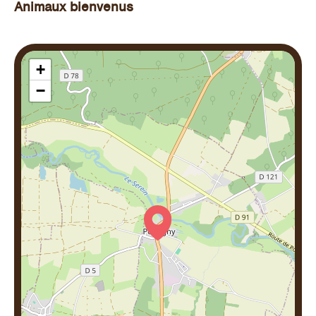
Animaux bienvenus
+
−
#
#
#
#
#
#
#
#